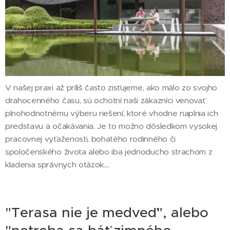
V našej praxi až príliš často zisťujeme, ako málo zo svojho
drahocenného času, sú ochotní naši zákazníci venovať
plnohodnotnému výberu riešení, ktoré vhodne naplnia ich
predstavu a očakávania. Je to možno dôsledkom vysokej
pracovnej vyťaženosti, bohatého rodinného či
spoločenského života alebo iba jednoducho strachom z
kladenia správnych otázok....
"Terasa nie je medveď", alebo