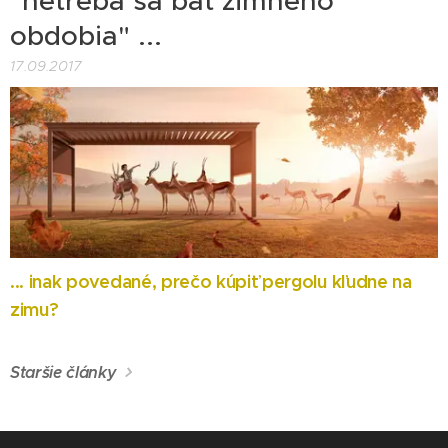
"netreba sa báť zimného
obdobia" ...
17.09.2017
... inak povedané, prečo kúpiť pergolu kľudne na
zimu?
Staršie články