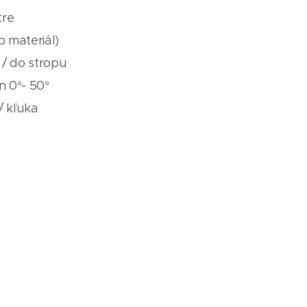
tre
p materiál)
/ do stropu
n 0°- 50°
/ kľuka