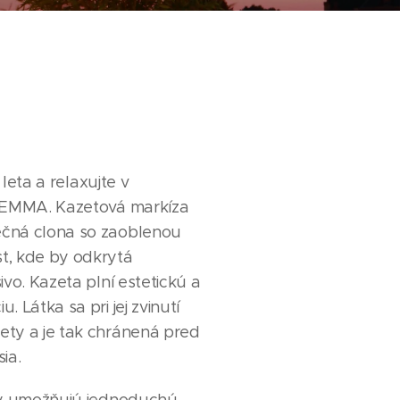
eta a relaxujte v
y EMMA. Kazetová markíza
čná clona so zaoblenou
t, kde by odkrytá
ivo. Kazeta plní estetickú a
 Látka sa pri jej zvinutí
ety a je tak chránená pred
ia.