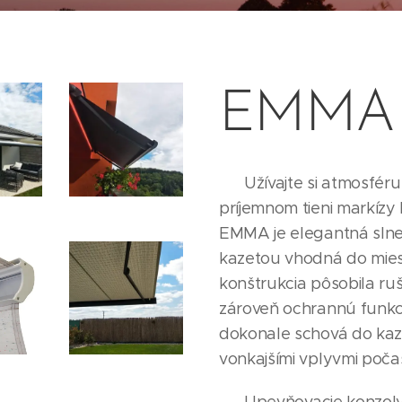
EMMA
Užívajte si atmosféru l
príjemnom tieni markíz
EMMA je elegantná slne
kazetou vhodná do mies
konštrukcia pôsobila ruš
zároveň ochrannú funkciu.
dokonale schová do kaz
vonkajšími vplyvmi počas