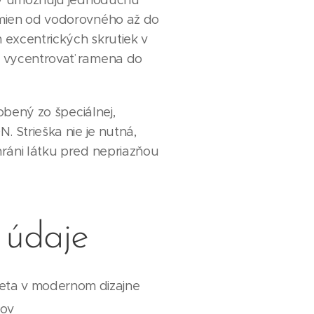
 umožňujú jednoduchú
mien od vodorovného až do
m excentrických skrutiek v
 vycentrovať ramena do
ený zo špeciálnej,
. Strieška nie je nutná,
ráni látku pred nepriazňou
 údaje
zeta v modernom dizajne
rov