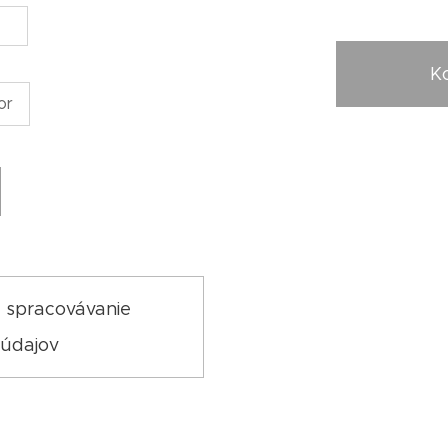
K
or
a spracovávanie
údajov