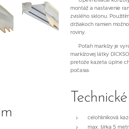
Upevňovacie konzoly
montáž a nastavenie ra
zvislého sklonu. Použití
držiakoch ramien možno
roviny.
Poťah markízy je vyrob
markízovej látky DICKSON
pretože kazeta úplne ch
počasia.
Technické
em
celohliníková ka
max. šírka 5 met