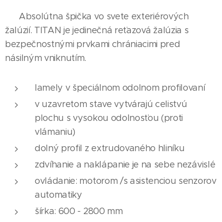
Absolútna špička vo svete exteriérových
žalúzií. TITAN je jedinečná reťazová žalúzia s
bezpečnostnými prvkami chrániacimi pred
násilným vniknutím.
lamely v špeciálnom odolnom profilovaní
v uzavretom stave vytvárajú celistvú
plochu s vysokou odolnosťou (proti
vlámaniu)
dolný profil z extrudovaného hliníku
zdvíhanie a naklápanie je na sebe nezávislé
ovládanie: motorom /s asistenciou senzorov
automatiky
šírka: 600 - 2800 mm