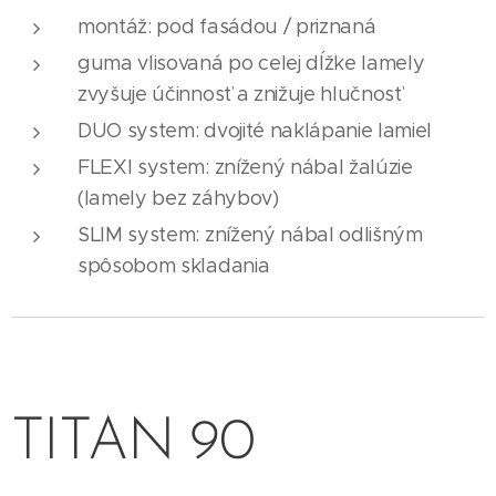
montáž: pod fasádou / priznaná
guma vlisovaná po celej dĺžke lamely
zvyšuje účinnosť a znižuje hlučnosť
DUO system: dvojité naklápanie lamiel
FLEXI system: znížený nábal žalúzie
(lamely bez záhybov)
SLIM system: znížený nábal odlišným
spôsobom skladania
TITAN 90