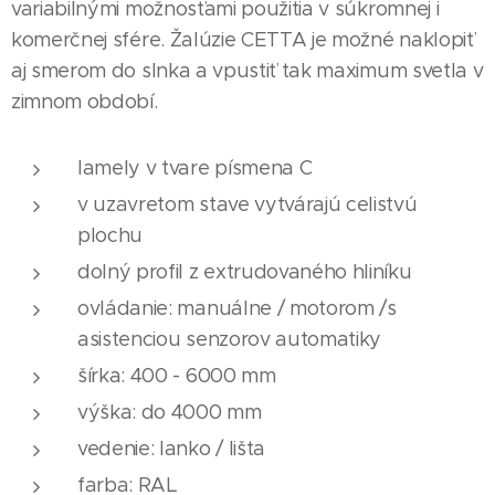
variabilnými možnosťami použitia v súkromnej i
komerčnej sfére. Žalúzie CETTA je možné naklopiť
aj smerom do slnka a vpustiť tak maximum svetla v
zimnom období.
lamely v tvare písmena C
v uzavretom stave vytvárajú celistvú
plochu
dolný profil z extrudovaného hliníku
ovládanie: manuálne / motorom /s
asistenciou senzorov automatiky
šírka: 400 - 6000 mm
výška: do 4000 mm
vedenie: lanko / lišta
farba: RAL