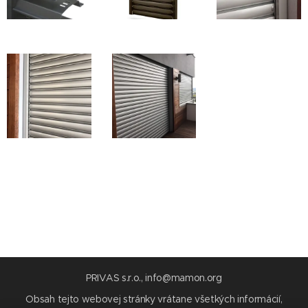
PRIVAS s.r.o., info@mamon.org
Obsah tejto webovej stránky vrátane všetkých informácií,