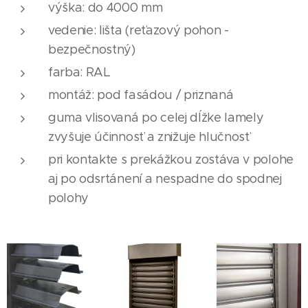
výška: do 4000 mm
vedenie: lišta (reťazový pohon -
bezpečnostný)
farba: RAL
montáž: pod fasádou / priznaná
guma vlisovaná po celej dĺžke lamely
zvyšuje účinnosť a znižuje hlučnosť
pri kontakte s prekážkou zostáva v polohe
aj po odsrtánení a nespadne do spodnej
polohy