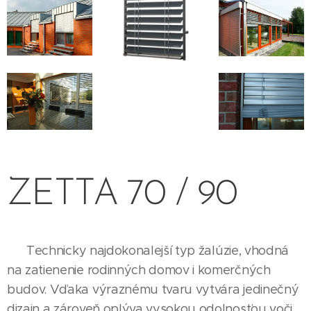
ZETTA 70 / 90
Technicky najdokonalejší typ žalúzie, vhodná
na zatienenie rodinných domov i komerčných
budov. Vďaka výraznému tvaru vytvára jedinečný
dizajn a zároveň oplýva vysokou odolnosťou voči