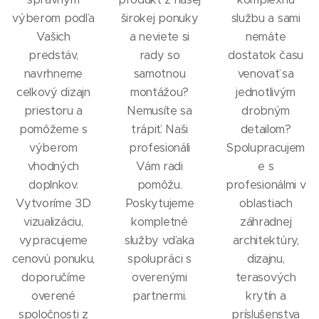
výberom podľa
širokej ponuky
službu a sami
Vašich
a neviete si
nemáte
predstáv,
rady so
dostatok času
navrhneme
samotnou
venovať sa
celkový dizajn
montážou?
jednotlivým
priestoru a
Nemusíte sa
drobným
pomôžeme s
trápiť. Naši
detailom?
výberom
profesionáli
Spolupracujem
vhodných
Vám radi
e s
doplnkov.
pomôžu.
profesionálmi v
Vytvoríme 3D
Poskytujeme
oblastiach
vizualizáciu,
kompletné
záhradnej
vypracujeme
služby vďaka
architektúry,
cenovú ponuku,
spolupráci s
dizajnu,
doporučíme
overenými
terasových
overené
partnermi.
krytín a
spoločnosti z
príslušenstva