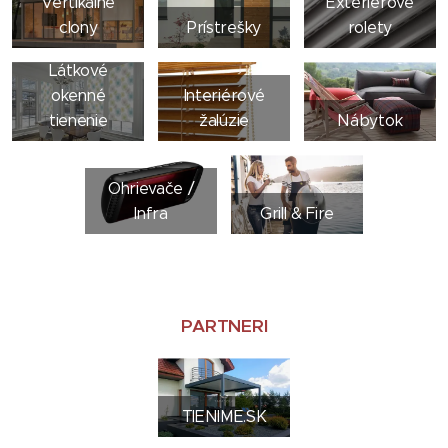
Vertikálne
Exteriérové
clony
Prístrešky
rolety
Látkové
okenné
Interiérové
tienenie
žalúzie
Nábytok
Ohrievače /
Infra
Grill & Fire
PARTNERI
TIENIME.SK