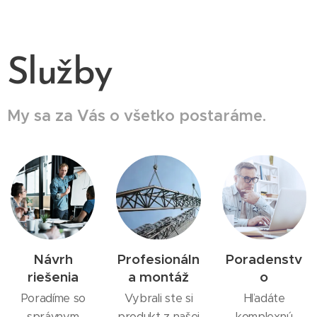
Služby
My sa za Vás o všetko postaráme.
Návrh
Profesionáln
Poradenstv
riešenia
a montáž
o
Poradíme so
Vybrali ste si
Hľadáte
správnym
produkt z našej
komplexnú