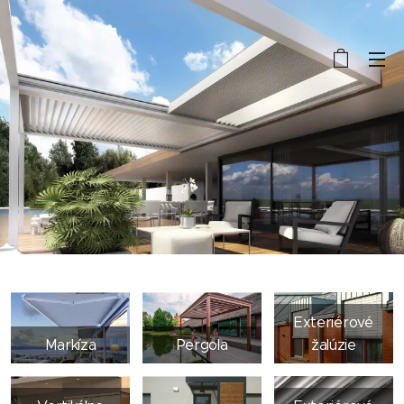
Exteriérové
Markíza
Pergola
žalúzie