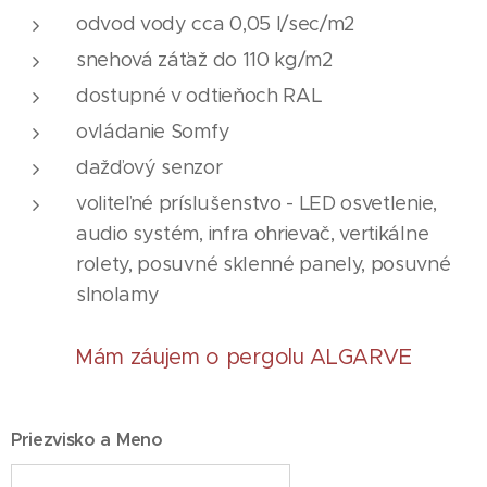
odvod vody cca 0,05 l/sec/m2
snehová záťaž do 110 kg/m2
dostupné v odtieňoch RAL
ovládanie Somfy
dažďový senzor
voliteľné príslušenstvo - LED osvetlenie,
audio systém, infra ohrievač, vertikálne
rolety, posuvné sklenné panely, posuvné
slnolamy
Mám záujem o pergolu ALGARVE
Priezvisko a Meno