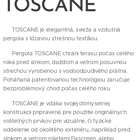
TOSCANE
TOSCANE je elegantná, svieža a vzdušná
pergola s kĺzavou strešnou textíliou.
Pergola TOSCANE chráni terasu počas celého
roka pred slnkom, dažďom a vetrom posuvnou
strechou vyrobenou s vodoodpudivého plátna.
Poháňaná patentovanou technológiou zaručuje
bezproblémový chod počas celého roku.
TOSCANE je vďaka svojej dômyselnej
konštrukcii pripravená pre použitie originálnych
voliteľných prvkov pre vizuálne, či fyzické
oddelenie od okolitého exteriéru, napríklad pred
slnkom a vetrom roletami Fixscreen, alebo