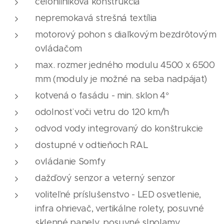
celohliníková konštrukcia
nepremokavá strešná textília
motorový pohon s diaľkovým bezdrôtovým
ovládačom
max. rozmer jedného modulu 4500 x 6500
mm (moduly je možné na seba nadpájať)
kotvená o fasádu - min. sklon 4°
odolnosť voči vetru do 120 km/h
odvod vody integrovaný do konštrukcie
dostupné v odtieňoch RAL
ovládanie Somfy
dažďový senzor a veterný senzor
voliteľné príslušenstvo - LED osvetlenie,
infra ohrievač, vertikálne rolety, posuvné
sklenné panely, posuvné slnolamy