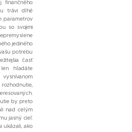
j finančného
u trávi dlhé
ím parametrov
ou so svojimi
nepremyslene
ného jediného
 vašu potrebu
žitejšia časť
 len hľadáte
o vysnívanom
 rozhodnutie,
teresovaných.
utie by preto
li nad celým
u jasný cieľ.
 ukázali, ako