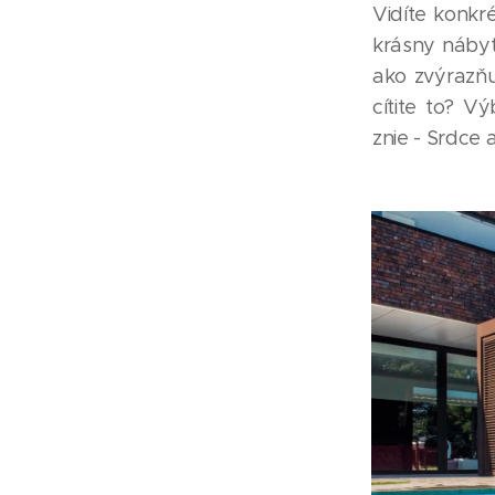
Vidíte konkr
krásny nábyt
ako zvýrazňu
cítite to? V
znie - Srdce