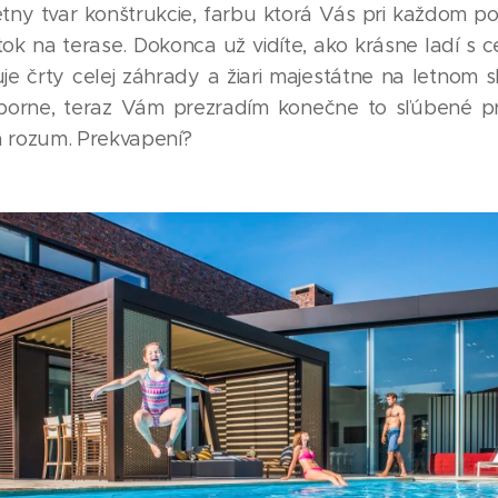
étny tvar konštrukcie, farbu ktorá Vás pri každom po
ok na terase. Dokonca už vidíte, ako krásne ladí s
je črty celej záhrady a žiari majestátne na letnom sl
ýborne, teraz Vám prezradím konečne to sľúbené pr
 a rozum. Prekvapení?