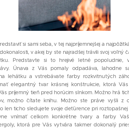
edstaviť si sami seba, v tej najpríjemnejšej a najpôžitk
 dokonalosti, v akej by ste najradšej trávili svoj voľný 
tku. Predstavte si to hrejivé letné popoludnie, 
rávy. Únava z Vás pomaly odpadáva, lahodne s
 na lehátku a vstrebávate farby rozkvitnutých záh
mať elegantný tvar krásnej konštrukcie, ktorá Vá
Vás príjemný tieň pred horúcim slnkom. Možno hrá tich
ov, možno čítate knihu. Možno ste práve vyšli z o
 len ticho sledujete svoje deťúrence pri roztopašnej
ívne vnímať celkom konkrétne tvary a farby Vaše
ergoly, ktorá pre Vás vytvára takmer dokonalý pries