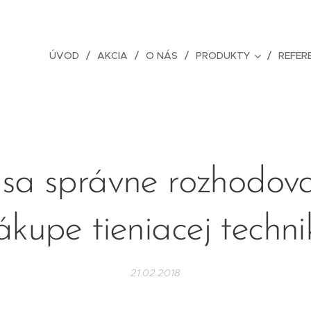
ÚVOD
AKCIA
O NÁS
PRODUKTY
REFER
sa správne rozhodova
ákupe tieniacej techni
21.02.2018