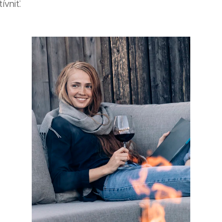
ívniť.