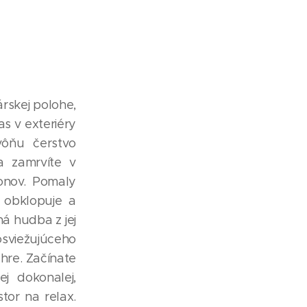
árskej polohe,
čas v exteriéry
vôňu čerstvo
a zamrvíte v
onov. Pomaly
s obklopuje a
á hudba z jej
sviežujúceho
 hre. Začínate
j dokonalej,
tor na relax.