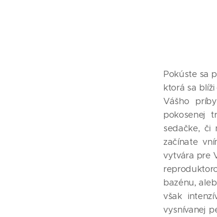
Pokúste sa pr
ktorá sa blíži
Vášho príby
pokosenej t
sedačke, či
začínate vní
vytvára pre 
reproduktor
bazénu, alebo
však intenz
vysnívanej p