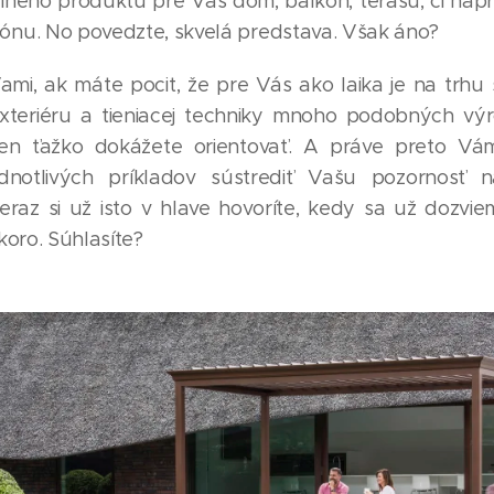
iného produktu pre Váš dom, balkón, terasu, či napr
nu. No povedzte, skvelá predstava. Však áno?
ami, ak máte pocit, že pre Vás ako laika je na trhu
xteriéru a tieniacej techniky mnoho podobných výr
len ťažko dokážete orientovať. A práve preto 
notlivých príkladov sústrediť Vašu pozornosť 
Teraz si už isto v hlave hovoríte, kedy sa už dozvi
koro. Súhlasíte?