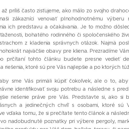
i až príliš často zisťujeme, ako málo zo svojho draho
naši zákazníci venovať plnohodnotnému výberu ri
nia ich predstavu a očakávania. Je to možno dôsle
ťaženosti, bohatého rodinného či spoločenského živ
strachom z kladenia správnych otázok. Najmä posl
ohokrát najväčšie obavy pre kliena. Prezradíme V
po prčítaní tohto článku budete presne vedieť def
 riešenia, ktoré sú pre Vás najlepšie a po ktorých túž
aby sme Vás primäli kúpiť čokoľvek, ale o to, aby
rávne identifikovať svoju potrebu a následne s pre
jšie riešenie práve pre Vás. Predstavte si, ako si 
ásnych a jedinečných chvíľ s osobami, ktoré sú
áve vďaka tomu, že si prečítate tento článok a násled
ovo nadobudnuté poznatky pri výbere pergoly, mark