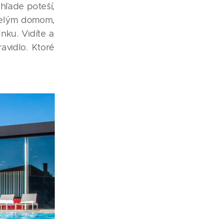
hľade poteší,
 celým domom,
nku. Vidíte a
avidlo. Ktoré