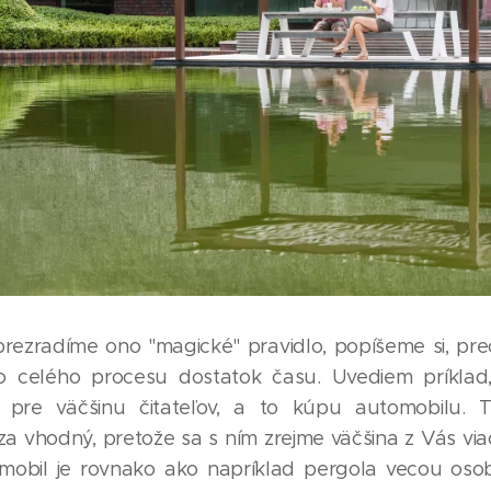
 prezradíme ono "magické" pravidlo, popíšeme si, preč
do celého procesu dostatok času. Uvediem príklad
ý pre väčšinu čitateľov, a to kúpu automobilu. T
a vhodný, pretože sa s ním zrejme väčšina z Vás viac
omobil je rovnako ako napríklad pergola vecou os