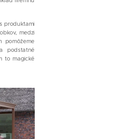
íklad firemnú
 s produktami
obkov, medzi
Vám pomôžeme
na podstatné
em to magické