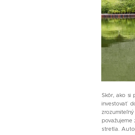
Skôr, ako si
investovať 
zrozumiteľn
považujeme z
stretla. Aut