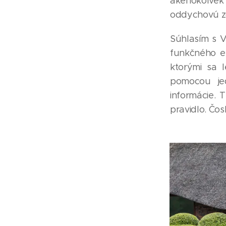
akéhokoľvek 
oddychovú zó
Súhlasím s V
funkčného e
ktorými sa 
pomocou jed
informácie. 
pravidlo. Čos