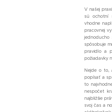
V našej prax
sú ochotní 
vhodne napl
pracovnej vy
jednoducho 
spôsobuje mn
pravidlo a 
požiadavky na
Nejde o to, 
popísať a sp
to najvhodne
nespočet kr
najbližšie pr
svoj čas a n