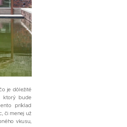
o je dôležité
, ktorý bude
ento príklad
, či menej už
obného vkusu,