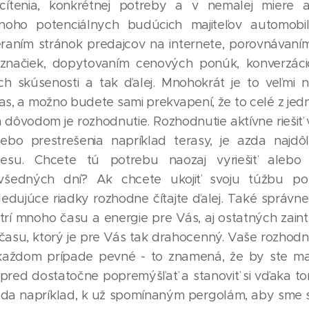
 cítenia, konkrétnej potreby a v nemalej miere a
noho potenciálnych budúcich majiteľov automobil
raním stránok predajcov na internete, porovnávan
 značiek, dopytovaním cenových ponúk, konverzáci
ch skúsenosti a tak ďalej. Mnohokrát je to veľmi 
s, a možno budete sami prekvapení, že to celé z jed
dôvodom je rozhodnutie. Rozhodnutie aktívne riešiť
lebo prestrešenia napríklad terasy, je azda najdôle
esu. Chcete tú potrebu naozaj vyriešiť alebo
 všedných dní? Ak chcete ukojiť svoju túžbu p
edujúce riadky rozhodne čítajte ďalej. Také správne
rí mnoho času a energie pre Vás, aj ostatných zain
času, ktorý je pre Vás tak drahocenný. Vaše rozhodn
každom prípade pevné - to znamená, že by ste ma
red dostatočne popremýšľať a stanoviť si vďaka tom
da napríklad, k už spomínaným pergolám, aby sme si