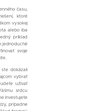
cenného času,
ešení, ktoré
dkom vysokej
ota alebo iba
edný príklad
ám jednoduché
inovať svoje
ite.
 ste dokázali
dajcom vybrať
budete užívať
 Vášmu srdcu
ne investujete
ízy, prípadne