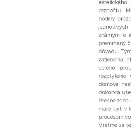
estetického
rozpočtu. M
hodiny preze
jednotlivých
známymi o i
premrhaný ča
dôvodu. Tým 
zatienenia a
celého proc
rozptýlenie
domove, nasl
dokonca ušet
Presne toho 
malo byť v 
procesom vop
Vráťme sa te