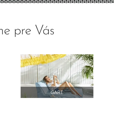
e pre Vás
GART