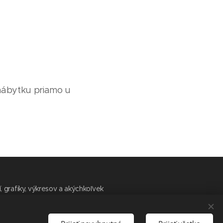
nábytku priamo u
 grafiky, výkresov a akýchkoľvek
nak a výslovne písomne povolené
tranám. MAMON s.r.o. má právo