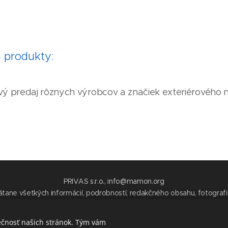
 produkty:
 predaj rôznych výrobcov a značiek exteriérového 
PRIVAS s.r.o., info@mamon.org
tane všetkých informácií, podrobností, redakčného obsahu, fotografií,
obecnosti je majetkom spoločnosti PRIVAS s.r.o. Ak nie je uvedené i
je zakázané vytvárať výňatky a rozširovať obsah tohto webu tretím s
ečnosť našich stránok. Tým vám
kedykoľvek a podľa vlastného uváženia zmeniť obsah.