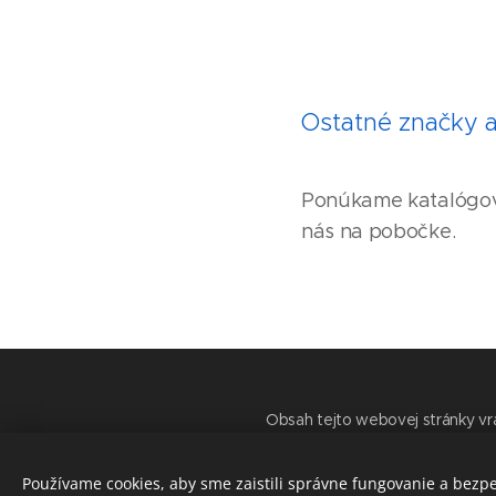
Ostatné značky a
Ponúkame katalógový
nás na pobočke.
Obsah tejto webovej stránky vrá
materiálov obsiahnutých vo vše
spoločnosťou PRIVAS s.r.o., 
Používame cookies, aby sme zaistili správne fungovanie a bezp