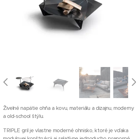
Živelné napätie ohňa a kovu, materiálu a dizajnu, moderny
a old-school štýlu.
TRIPLE gril je vlastne moderné ohnisko, ktoré je vďaka
modulovej konštrukcii aj relatívne jednoducho prenosné.