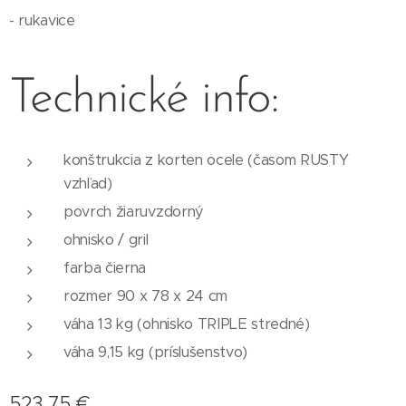
- rukavice
Technické info:
konštrukcia z korten ocele (časom RUSTY
vzhľad)
povrch žiaruvzdorný
ohnisko / gril
farba čierna
rozmer 90 x 78 x 24 cm
váha 13 kg (ohnisko TRIPLE stredné)
váha 9,15 kg (príslušenstvo)
523,75
€