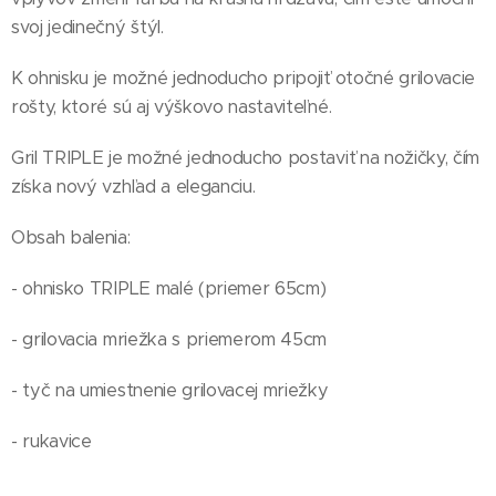
svoj jedinečný štýl.
K ohnisku je možné jednoducho pripojiť otočné grilovacie
rošty, ktoré sú aj výškovo nastaviteľné.
Gril TRIPLE je možné jednoducho postaviť na nožičky, čím
získa nový vzhľad a eleganciu.
Obsah balenia:
- ohnisko TRIPLE malé (priemer 65cm)
- grilovacia mriežka s priemerom 45cm
- tyč na umiestnenie grilovacej mriežky
- rukavice