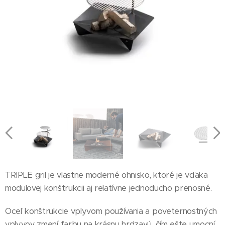
TRIPLE gril je vlastne moderné ohnisko, ktoré je vďaka
modulovej konštrukcii aj relatívne jednoducho prenosné.
Oceľ konštrukcie vplyvom používania a poveternostných
vplyvov zmení farbu na krásnu hrdzavú, čím ešte umocní