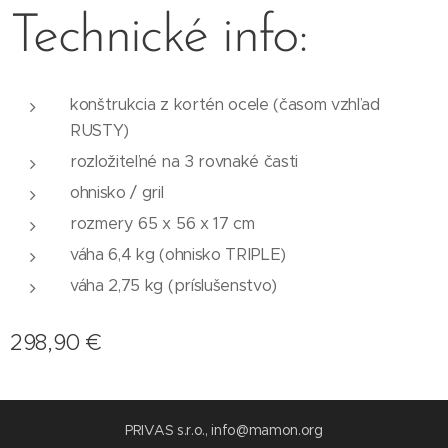
Technické info:
konštrukcia z kortén ocele (časom vzhľad
RUSTY)
rozložiteľné na 3 rovnaké časti
ohnisko / gril
rozmery 65 x 56 x 17 cm
váha 6,4 kg (ohnisko TRIPLE)
váha 2,75 kg (príslušenstvo)
298,90
€
PRIVAS s.r.o., info@mamon.org