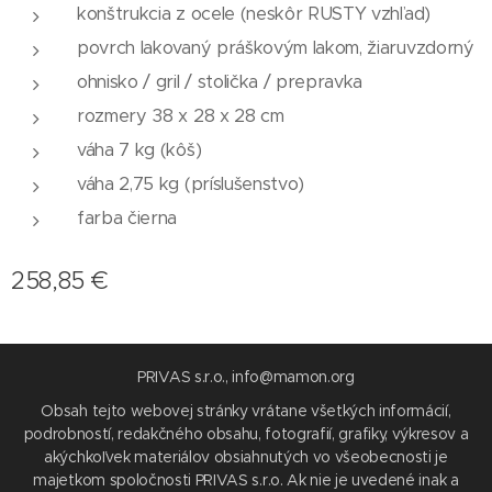
konštrukcia z ocele (neskôr RUSTY vzhľad)
povrch lakovaný práškovým lakom, žiaruvzdorný
ohnisko / gril / stolička / prepravka
rozmery 38 x 28 x 28 cm
váha 7 kg (kôš)
váha 2,75 kg (príslušenstvo)
farba čierna
258,85
€
PRIVAS s.r.o., info@mamon.org
Obsah tejto webovej stránky vrátane všetkých informácií,
podrobností, redakčného obsahu, fotografií, grafiky, výkresov a
akýchkoľvek materiálov obsiahnutých vo všeobecnosti je
majetkom spoločnosti PRIVAS s.r.o. Ak nie je uvedené inak a