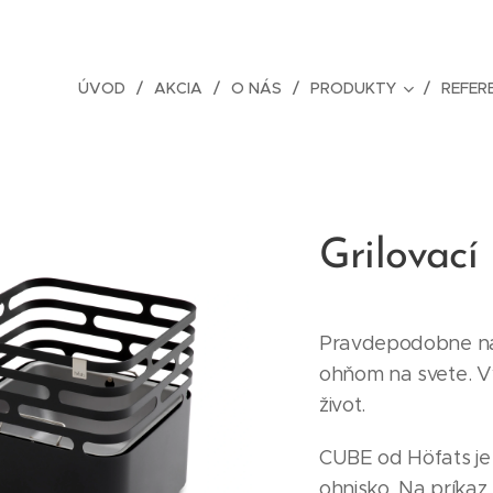
ÚVOD
AKCIA
O NÁS
PRODUKTY
REFER
Grilovací
Pravdepodobne naj
ohňom na svete. V
život.
CUBE od Höfats je 
ohnisko. Na príkaz