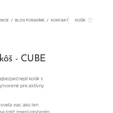
ENCIE
BLOG PORADÍME
KONTAKT
KOŠÍK
 kôš - CUBE
bezpečnejší košík s
ytvorené pre aktívny
oveľa viac ako len
 sa totiž zmení otočením