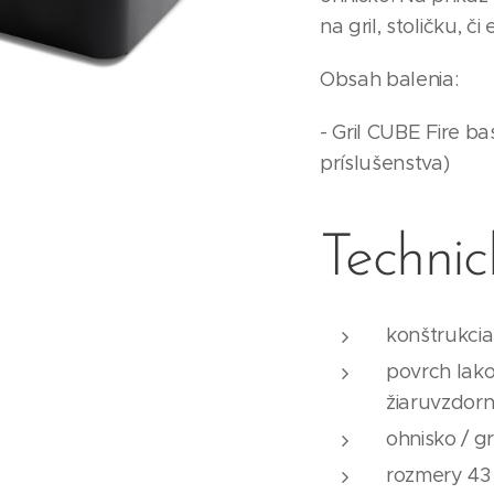
na gril, stoličku, či
Obsah balenia:
- Gril CUBE Fire ba
príslušenstva)
Technick
konštrukcia
povrch lak
žiaruvzdor
ohnisko / gri
rozmery 43