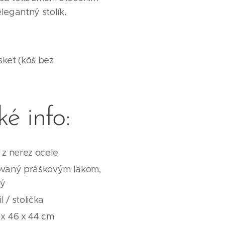
 elegantný stolík.
sket (kôš bez
é info:
 z nerez ocele
ovaný práškovým lakom,
ný
l / stolička
 x 46 x 44 cm