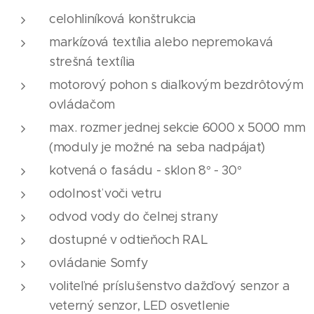
celohliníková konštrukcia
markízová textília alebo nepremokavá
strešná textília
motorový pohon s diaľkovým bezdrôtovým
ovládačom
max. rozmer jednej sekcie 6000 x 5000 mm
(moduly je možné na seba nadpájať)
kotvená o fasádu - sklon 8° - 30°
odolnosť voči vetru
odvod vody do čelnej strany
dostupné v odtieňoch RAL
ovládanie Somfy
voliteľné príslušenstvo dažďový senzor a
veterný senzor, LED osvetlenie