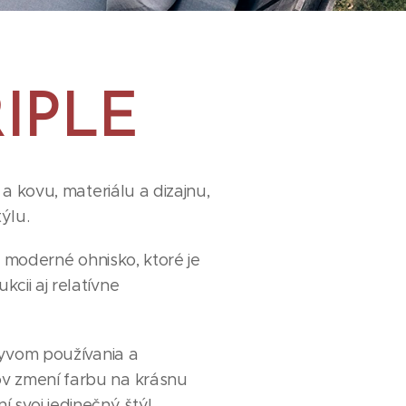
RIPLE
 kovu, materiálu a dizajnu,
ýlu.
moderné ohnisko, ktoré je
cii aj relatívne
vom používania a
v zmení farbu na krásnu
 svoj jedinečný štýl.