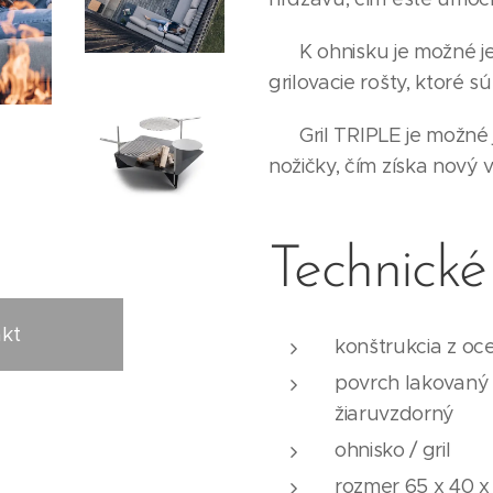
K ohnisku je možné je
grilovacie rošty, ktoré s
Gril TRIPLE je možné 
nožičky, čím získa nový 
Technické
kt
konštrukcia z oc
povrch lakovaný
žiaruvzdorný
ohnisko / gril
rozmer 65 x 40 x