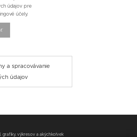
ch údajov pre
ingové účely.
ať
ny a spracovávanie
ých údajov
 grafiky, výkresov a akýchkoľvek