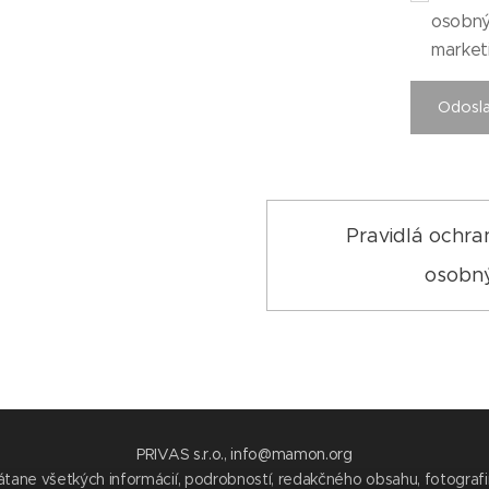
osobný
market
Odosl
Pravidlá ochra
osobn
PRIVAS s.r.o., info@mamon.org
tane všetkých informácií, podrobností, redakčného obsahu, fotografií,