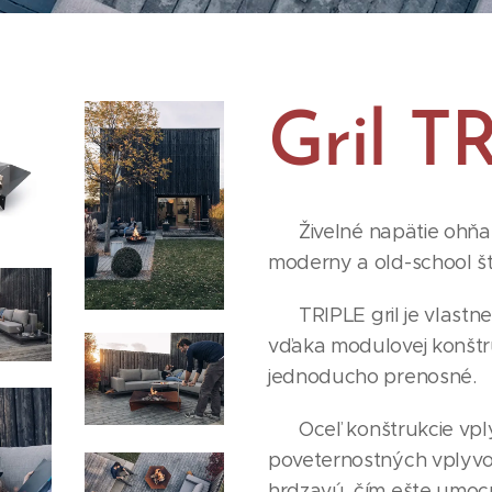
Gril T
Živelné napätie ohňa a
moderny a old-school št
TRIPLE gril je vlastne 
vďaka modulovej konštruk
jednoducho prenosné.
Oceľ konštrukcie vply
poveternostných vplyvo
hrdzavú, čím ešte umocní