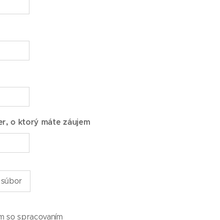
r, o ktorý máte záujem
 súbor
ím so spracovaním