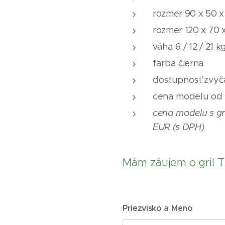
rozmer 90 x 50 x
rozmer 120 x 70 
váha 6 / 12 / 21 k
farba čierna
dostupnosť zvyča
cena modelu od
cena modelu s gr
EUR (s DPH)
Mám záujem o gril 
Priezvisko a Meno