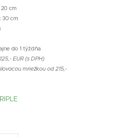
 20 cm
x 30 cm
g
jne do 1 týždňa
125,- EUR (s DPH)
ilovacou mriežkou od 215,-
TRIPLE