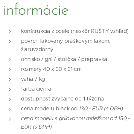
informácie
konštrukcia z ocele (neskôr RUSTY vzhľad)
povrch lakovaný práškovým lakom,
žiaruvzdorný
ohnisko / gril / stolička / prepravka
rozmery 40 x 30 x 31 cm
váha 7 kg
farba čierna
dostupnosť zvyčajne do 1 týždňa
cena modelu black od
130,- EUR (s DPH)
cena modelu s grilovacou mriežkou od 150,-
EUR (s DPH)